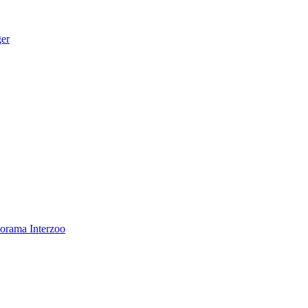
ger
norama
Interzoo