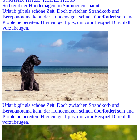
So bleibt der Hundemagen im Sommer entspannt
Urlaub gilt als schöne Zeit. Doch zwischen Strandkorb und
Bergpanorama kann der Hundemagen schnell überfordert sein und
Probleme bereiten. Hier einige Tipps, um zum Beispiel Durchfall
vorzubeugen.
Urlaub gilt als schöne Zeit. Doch zwischen Strandkorb und
Bergpanorama kann der Hundemagen schnell überfordert sein und
Probleme bereiten. Hier einige Tipps, um zum Beispiel Durchfall
vorzubeugen.