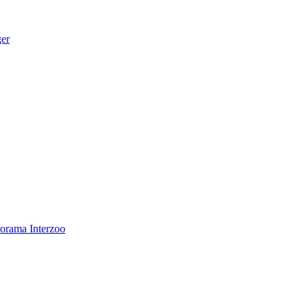
ger
norama
Interzoo