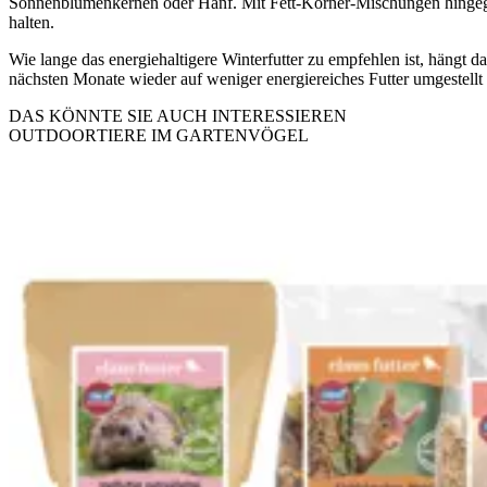
Sonnenblumenkernen oder Hanf. Mit Fett-Körner-Mischungen hingegen
halten.
Wie lange das energiehaltigere Winterfutter zu empfehlen ist, hängt d
nächsten Monate wieder auf weniger energiereiches Futter umgestellt 
DAS KÖNNTE SIE AUCH INTERESSIEREN
OUTDOOR
TIERE IM GARTEN
VÖGEL