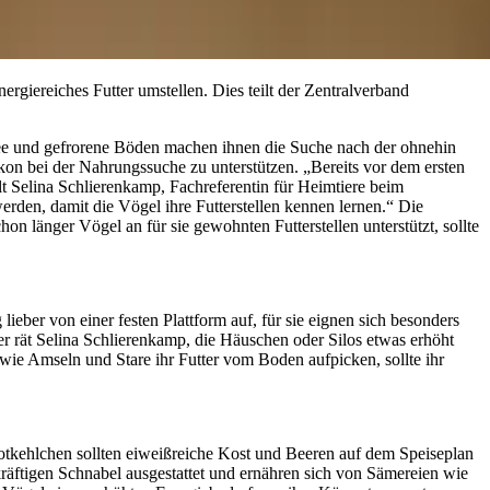
ergiereiches Futter umstellen. Dies teilt der Zentralverband
ee und gefrorene Böden machen ihnen die Suche nach der ohnehin
kon bei der Nahrungssuche zu unterstützen. „Bereits vor dem ersten
lt Selina Schlierenkamp, Fachreferentin für Heimtiere beim
erden, damit die Vögel ihre Futterstellen kennen lernen.“ Die
hon länger Vögel an für sie gewohnten Futterstellen unterstützt, sollte
ber von einer festen Plattform auf, für sie eignen sich besonders
er rät Selina Schlierenkamp, die Häuschen oder Silos etwas erhöht
ie Amseln und Stare ihr Futter vom Boden aufpicken, sollte ihr
Rotkehlchen sollten eiweißreiche Kost und Beeren auf dem Speiseplan
räftigen Schnabel ausgestattet und ernähren sich von Sämereien wie