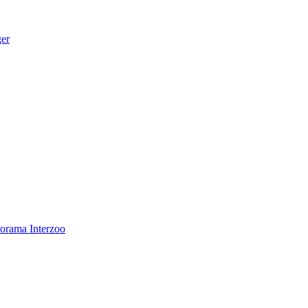
ger
norama
Interzoo