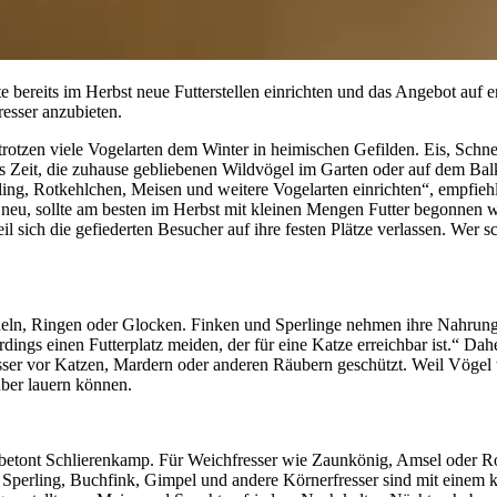
 bereits im Herbst neue Futterstellen einrichten und das Angebot auf en
resser anzubieten.
otzen viele Vogelarten dem Winter in heimischen Gefilden. Eis, Schn
s Zeit, die zuhause gebliebenen Wildvögel im Garten oder auf dem Bal
rling, Rotkehlchen, Meisen und weitere Vogelarten einrichten“, empfieh
e neu, sollte am besten im Herbst mit kleinen Mengen Futter begonnen w
l sich die gefiederten Besucher auf ihre festen Plätze verlassen. Wer sc
ln, Ringen oder Glocken. Finken und Sperlinge nehmen ihre Nahrung lie
ngs einen Futterplatz meiden, der für eine Katze erreichbar ist.“ Dah
er vor Katzen, Mardern oder anderen Räubern geschützt. Weil Vögel w
ber lauern können.
rd“, betont Schlierenkamp. Für Weichfresser wie Zaunkönig, Amsel oder 
Sperling, Buchfink, Gimpel und andere Körnerfresser sind mit einem k