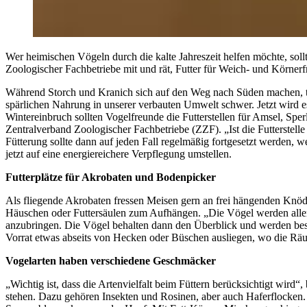
Wer heimischen Vögeln durch die kalte Jahreszeit helfen möchte, sollte
Zoologischer Fachbetriebe mit und rät, Futter für Weich- und Körnerf
Während Storch und Kranich sich auf den Weg nach Süden machen, tr
spärlichen Nahrung in unserer verbauten Umwelt schwer. Jetzt wird e
Wintereinbruch sollten Vogelfreunde die Futterstellen für Amsel, Spe
Zentralverband Zoologischer Fachbetriebe (ZZF). „Ist die Futterstell
Fütterung sollte dann auf jeden Fall regelmäßig fortgesetzt werden, wei
jetzt auf eine energiereichere Verpflegung umstellen.
Futterplätze für Akrobaten und Bodenpicker
Als fliegende Akrobaten fressen Meisen gern an frei hängenden Knöde
Häuschen oder Futtersäulen zum Aufhängen. „Die Vögel werden allerdi
anzubringen. Die Vögel behalten dann den Überblick und werden bess
Vorrat etwas abseits von Hecken oder Büschen ausliegen, wo die Räu
Vogelarten haben verschiedene Geschmäcker
„Wichtig ist, dass die Artenvielfalt beim Füttern berücksichtigt wi
stehen. Dazu gehören Insekten und Rosinen, aber auch Haferflocken. 