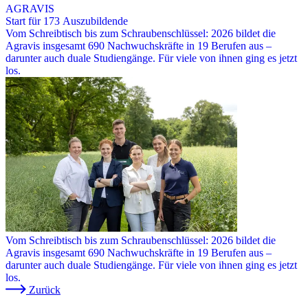
AGRAVIS
Start für 173 Auszubildende
Vom Schreibtisch bis zum Schraubenschlüssel: 2026 bildet die
Agravis insgesamt 690 Nachwuchskräfte in 19 Berufen aus –
darunter auch duale Studiengänge. Für viele von ihnen ging es jetzt
los.
Vom Schreibtisch bis zum Schraubenschlüssel: 2026 bildet die
Agravis insgesamt 690 Nachwuchskräfte in 19 Berufen aus –
darunter auch duale Studiengänge. Für viele von ihnen ging es jetzt
los.
Zurück